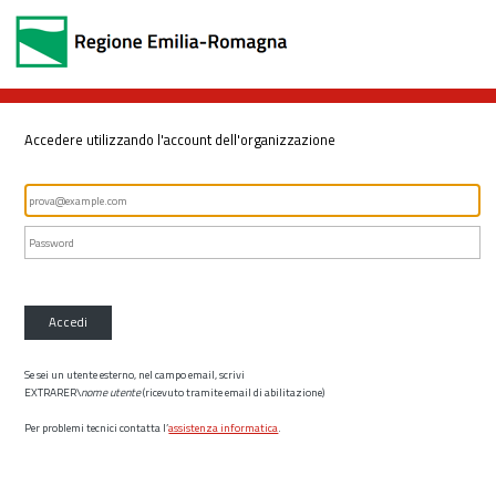
Accedere utilizzando l'account dell'organizzazione
Accedi
Se sei un utente esterno, nel campo email, scrivi
EXTRARER\
nome utente
(ricevuto tramite email di abilitazione)
Per problemi tecnici contatta l’
assistenza informatica
.