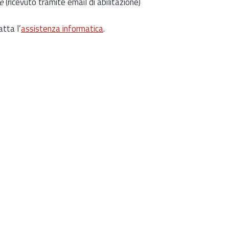
e
(ricevuto tramite email di abilitazione)
atta l’
assistenza informatica
.