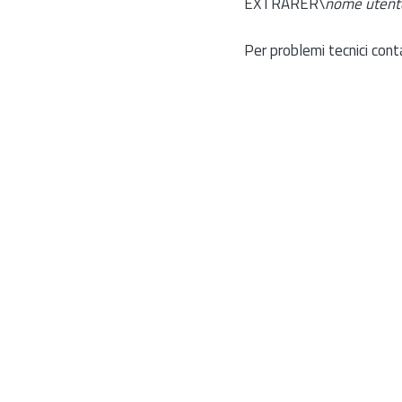
EXTRARER\
nome utent
Per problemi tecnici cont