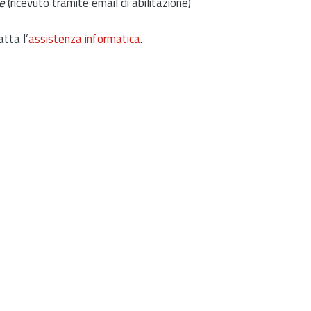
e
(ricevuto tramite email di abilitazione)
atta l’
assistenza informatica
.