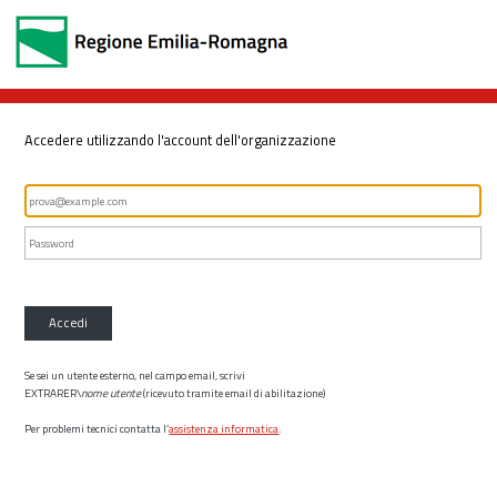
Accedere utilizzando l'account dell'organizzazione
Accedi
Se sei un utente esterno, nel campo email, scrivi
EXTRARER\
nome utente
(ricevuto tramite email di abilitazione)
Per problemi tecnici contatta l’
assistenza informatica
.