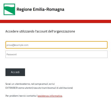
Accedere utilizzando l'account dell'organizzazione
Accedi
Se sei un utente esterno, nel campo email, scrivi
EXTRARER\
nome utente
(ricevuto tramite email di abilitazione)
Per problemi tecnici contatta l’
assistenza informatica
.