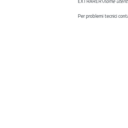
EXTRARER\
nome utent
Per problemi tecnici cont