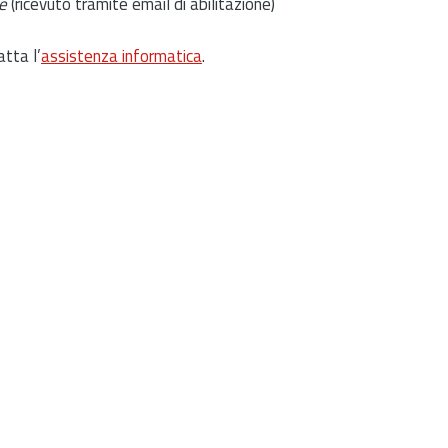
e
(ricevuto tramite email di abilitazione)
atta l’
assistenza informatica
.