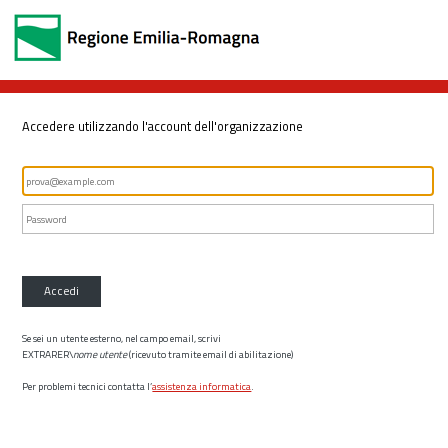
Accedere utilizzando l'account dell'organizzazione
Accedi
Se sei un utente esterno, nel campo email, scrivi
EXTRARER\
nome utente
(ricevuto tramite email di abilitazione)
Per problemi tecnici contatta l’
assistenza informatica
.