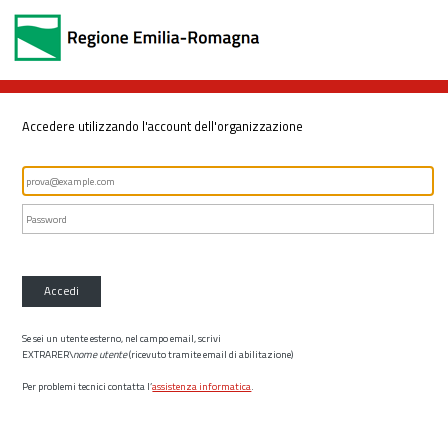
Accedere utilizzando l'account dell'organizzazione
Accedi
Se sei un utente esterno, nel campo email, scrivi
EXTRARER\
nome utente
(ricevuto tramite email di abilitazione)
Per problemi tecnici contatta l’
assistenza informatica
.