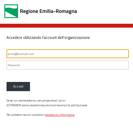
Accedere utilizzando l'account dell'organizzazione
Accedi
Se sei un utente esterno, nel campo email, scrivi
EXTRARER\
nome utente
(ricevuto tramite email di abilitazione)
Per problemi tecnici contatta l’
assistenza informatica
.