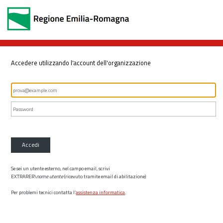
Accedere utilizzando l'account dell'organizzazione
Accedi
Se sei un utente esterno, nel campo email, scrivi
EXTRARER\
nome utente
(ricevuto tramite email di abilitazione)
Per problemi tecnici contatta l’
assistenza informatica
.