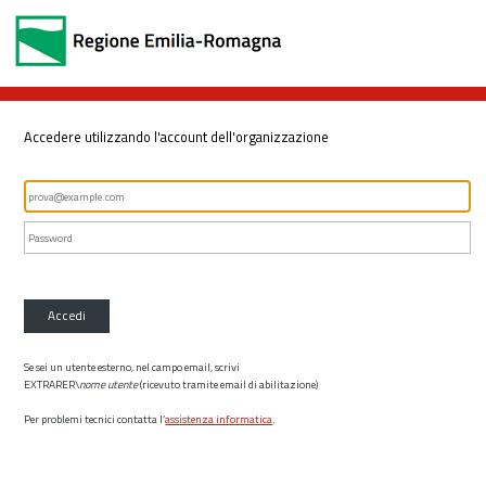
Accedere utilizzando l'account dell'organizzazione
Accedi
Se sei un utente esterno, nel campo email, scrivi
EXTRARER\
nome utente
(ricevuto tramite email di abilitazione)
Per problemi tecnici contatta l’
assistenza informatica
.