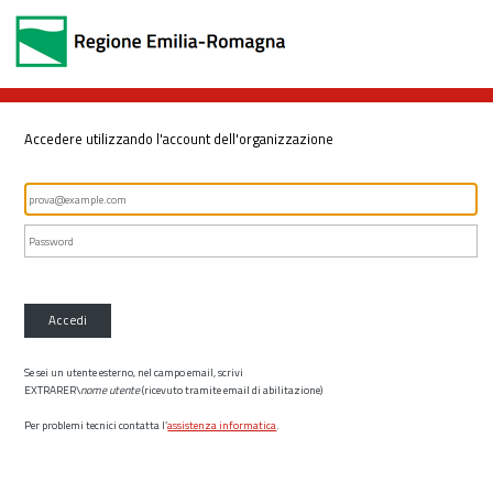
Accedere utilizzando l'account dell'organizzazione
Accedi
Se sei un utente esterno, nel campo email, scrivi
EXTRARER\
nome utente
(ricevuto tramite email di abilitazione)
Per problemi tecnici contatta l’
assistenza informatica
.