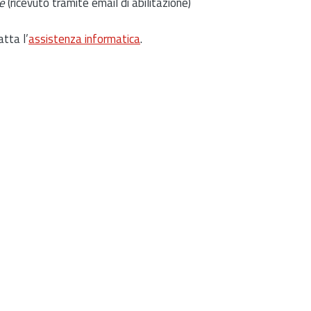
e
(ricevuto tramite email di abilitazione)
atta l’
assistenza informatica
.