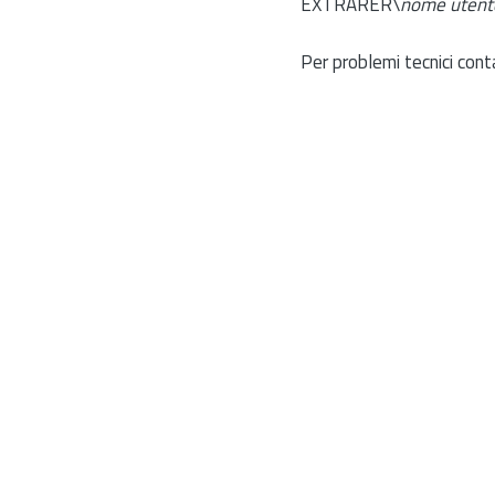
EXTRARER\
nome utent
Per problemi tecnici cont