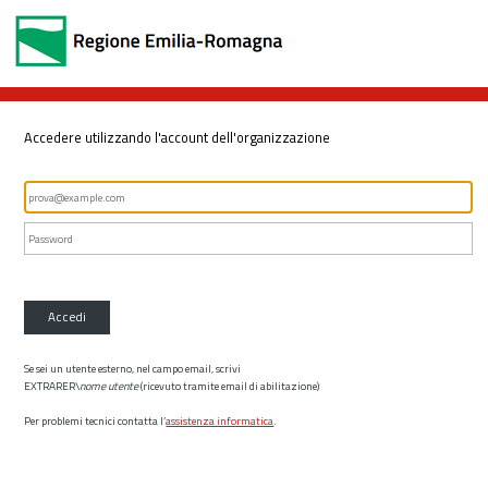
Accedere utilizzando l'account dell'organizzazione
Accedi
Se sei un utente esterno, nel campo email, scrivi
EXTRARER\
nome utente
(ricevuto tramite email di abilitazione)
Per problemi tecnici contatta l’
assistenza informatica
.