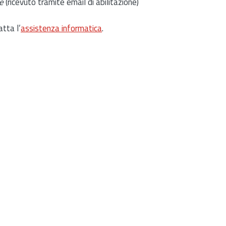
e
(ricevuto tramite email di abilitazione)
atta l’
assistenza informatica
.