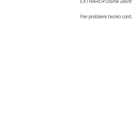
EXTRARER\
nome utent
Per problemi tecnici cont