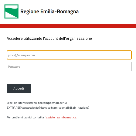
Accedere utilizzando l'account dell'organizzazione
Accedi
Se sei un utente esterno, nel campo email, scrivi
EXTRARER\
nome utente
(ricevuto tramite email di abilitazione)
Per problemi tecnici contatta l’
assistenza informatica
.