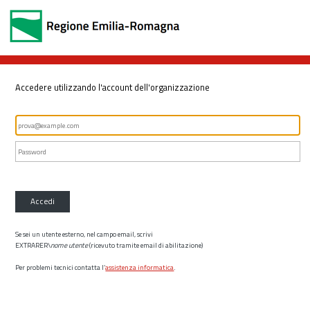
Accedere utilizzando l'account dell'organizzazione
Accedi
Se sei un utente esterno, nel campo email, scrivi
EXTRARER\
nome utente
(ricevuto tramite email di abilitazione)
Per problemi tecnici contatta l’
assistenza informatica
.