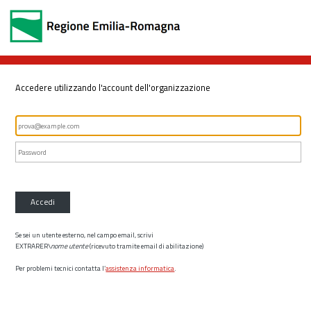
Accedere utilizzando l'account dell'organizzazione
Accedi
Se sei un utente esterno, nel campo email, scrivi
EXTRARER\
nome utente
(ricevuto tramite email di abilitazione)
Per problemi tecnici contatta l’
assistenza informatica
.