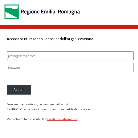
Accedere utilizzando l'account dell'organizzazione
Accedi
Se sei un utente esterno, nel campo email, scrivi
EXTRARER\
nome utente
(ricevuto tramite email di abilitazione)
Per problemi tecnici contatta l’
assistenza informatica
.