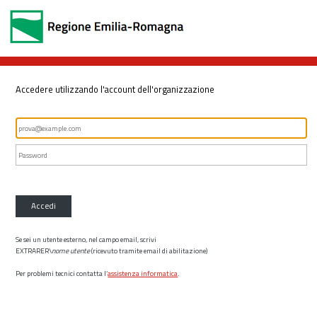
Accedere utilizzando l'account dell'organizzazione
Accedi
Se sei un utente esterno, nel campo email, scrivi
EXTRARER\
nome utente
(ricevuto tramite email di abilitazione)
Per problemi tecnici contatta l’
assistenza informatica
.