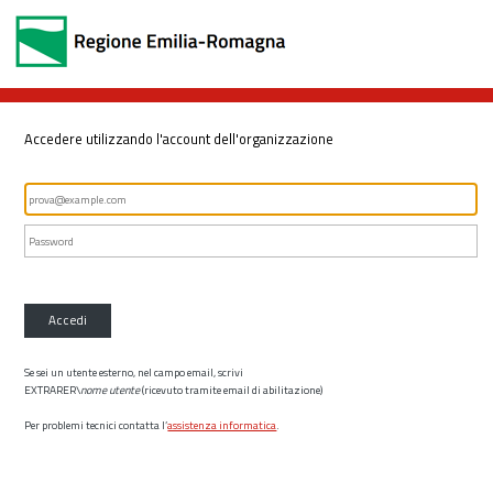
Accedere utilizzando l'account dell'organizzazione
Accedi
Se sei un utente esterno, nel campo email, scrivi
EXTRARER\
nome utente
(ricevuto tramite email di abilitazione)
Per problemi tecnici contatta l’
assistenza informatica
.