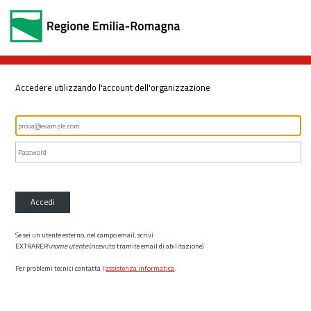
Accedere utilizzando l'account dell'organizzazione
Accedi
Se sei un utente esterno, nel campo email, scrivi
EXTRARER\
nome utente
(ricevuto tramite email di abilitazione)
Per problemi tecnici contatta l’
assistenza informatica
.