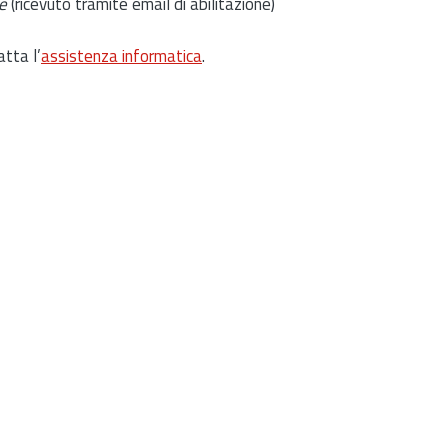
e
(ricevuto tramite email di abilitazione)
atta l’
assistenza informatica
.