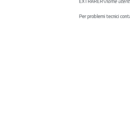
EXTRARER\
nome utent
Per problemi tecnici cont