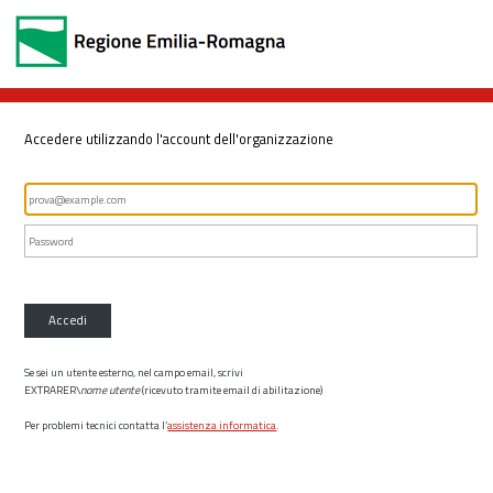
Accedere utilizzando l'account dell'organizzazione
Accedi
Se sei un utente esterno, nel campo email, scrivi
EXTRARER\
nome utente
(ricevuto tramite email di abilitazione)
Per problemi tecnici contatta l’
assistenza informatica
.