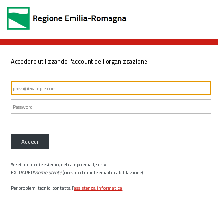
Accedere utilizzando l'account dell'organizzazione
Accedi
Se sei un utente esterno, nel campo email, scrivi
EXTRARER\
nome utente
(ricevuto tramite email di abilitazione)
Per problemi tecnici contatta l’
assistenza informatica
.