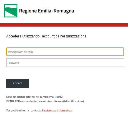
Accedere utilizzando l'account dell'organizzazione
Accedi
Se sei un utente esterno, nel campo email, scrivi
EXTRARER\
nome utente
(ricevuto tramite email di abilitazione)
Per problemi tecnici contatta l’
assistenza informatica
.