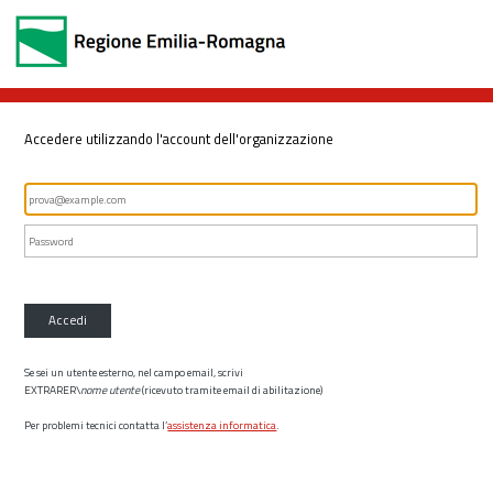
Accedere utilizzando l'account dell'organizzazione
Accedi
Se sei un utente esterno, nel campo email, scrivi
EXTRARER\
nome utente
(ricevuto tramite email di abilitazione)
Per problemi tecnici contatta l’
assistenza informatica
.