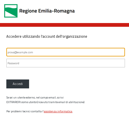
Accedere utilizzando l'account dell'organizzazione
Accedi
Se sei un utente esterno, nel campo email, scrivi
EXTRARER\
nome utente
(ricevuto tramite email di abilitazione)
Per problemi tecnici contatta l’
assistenza informatica
.