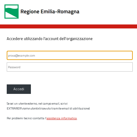
Accedere utilizzando l'account dell'organizzazione
Accedi
Se sei un utente esterno, nel campo email, scrivi
EXTRARER\
nome utente
(ricevuto tramite email di abilitazione)
Per problemi tecnici contatta l’
assistenza informatica
.