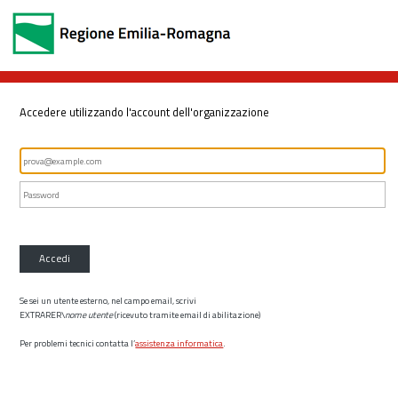
Accedere utilizzando l'account dell'organizzazione
Accedi
Se sei un utente esterno, nel campo email, scrivi
EXTRARER\
nome utente
(ricevuto tramite email di abilitazione)
Per problemi tecnici contatta l’
assistenza informatica
.