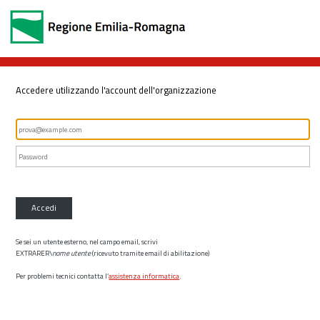
Accedere utilizzando l'account dell'organizzazione
Accedi
Se sei un utente esterno, nel campo email, scrivi
EXTRARER\
nome utente
(ricevuto tramite email di abilitazione)
Per problemi tecnici contatta l’
assistenza informatica
.