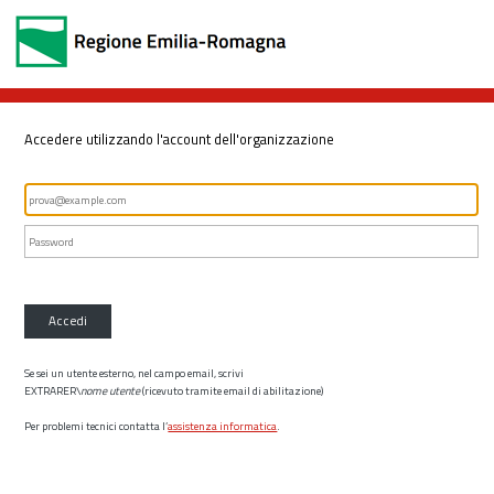
Accedere utilizzando l'account dell'organizzazione
Accedi
Se sei un utente esterno, nel campo email, scrivi
EXTRARER\
nome utente
(ricevuto tramite email di abilitazione)
Per problemi tecnici contatta l’
assistenza informatica
.