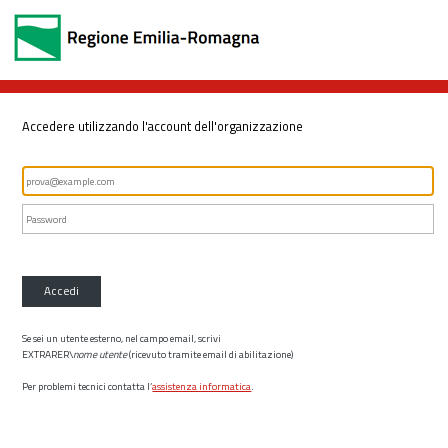
Accedere utilizzando l'account dell'organizzazione
Accedi
Se sei un utente esterno, nel campo email, scrivi
EXTRARER\
nome utente
(ricevuto tramite email di abilitazione)
Per problemi tecnici contatta l’
assistenza informatica
.