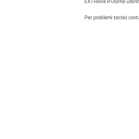
EXTRARER\
nome utent
Per problemi tecnici cont