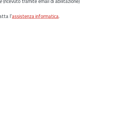
e
(ricevuto tramite email di abilitazione)
atta l’
assistenza informatica
.