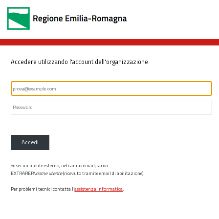
Accedere utilizzando l'account dell'organizzazione
Accedi
Se sei un utente esterno, nel campo email, scrivi
EXTRARER\
nome utente
(ricevuto tramite email di abilitazione)
Per problemi tecnici contatta l’
assistenza informatica
.