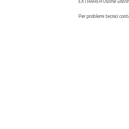
EXTRARER\
nome utent
Per problemi tecnici cont