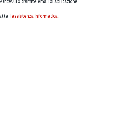
e
(ricevuto tramite email di abilitazione)
atta l’
assistenza informatica
.