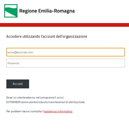
Accedere utilizzando l'account dell'organizzazione
Accedi
Se sei un utente esterno, nel campo email, scrivi
EXTRARER\
nome utente
(ricevuto tramite email di abilitazione)
Per problemi tecnici contatta l’
assistenza informatica
.