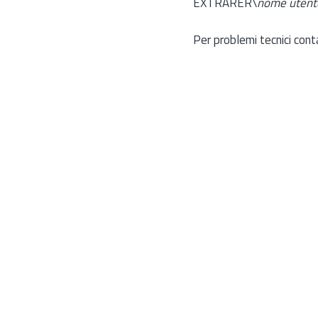
EXTRARER\
nome utent
Per problemi tecnici cont