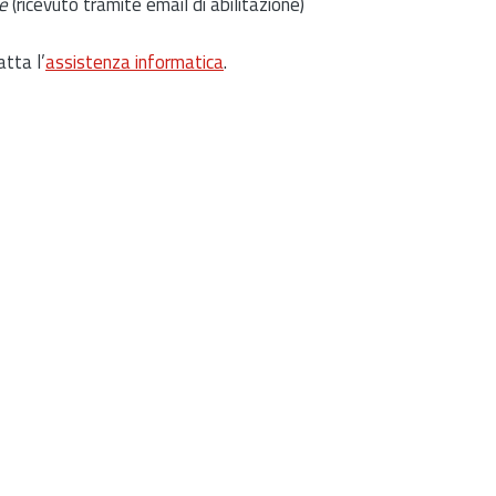
e
(ricevuto tramite email di abilitazione)
atta l’
assistenza informatica
.