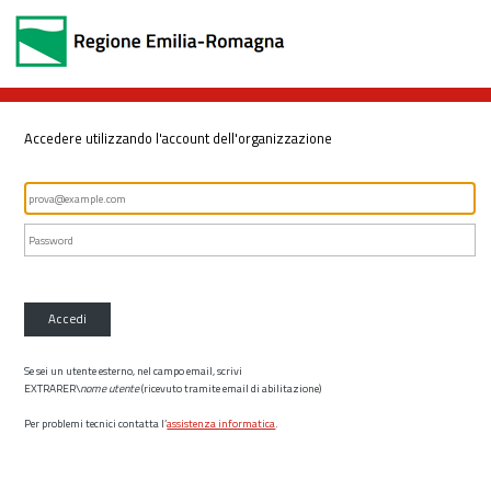
Accedere utilizzando l'account dell'organizzazione
Accedi
Se sei un utente esterno, nel campo email, scrivi
EXTRARER\
nome utente
(ricevuto tramite email di abilitazione)
Per problemi tecnici contatta l’
assistenza informatica
.