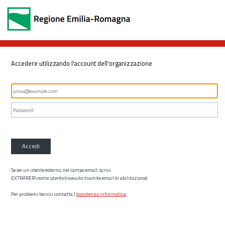
Accedere utilizzando l'account dell'organizzazione
Accedi
Se sei un utente esterno, nel campo email, scrivi
EXTRARER\
nome utente
(ricevuto tramite email di abilitazione)
Per problemi tecnici contatta l’
assistenza informatica
.