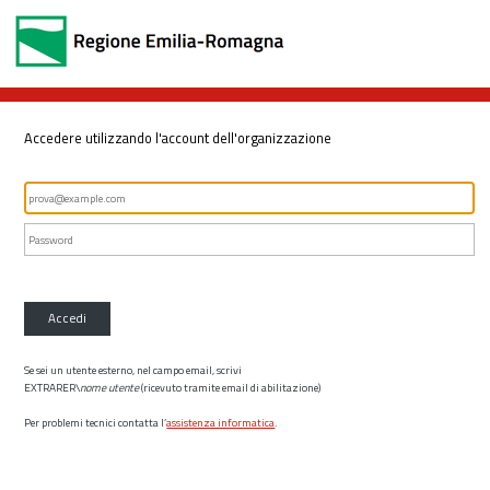
Accedere utilizzando l'account dell'organizzazione
Accedi
Se sei un utente esterno, nel campo email, scrivi
EXTRARER\
nome utente
(ricevuto tramite email di abilitazione)
Per problemi tecnici contatta l’
assistenza informatica
.