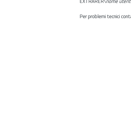
EXTRARER\
nome utent
Per problemi tecnici cont