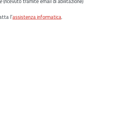
e
(ricevuto tramite email di abilitazione)
atta l’
assistenza informatica
.