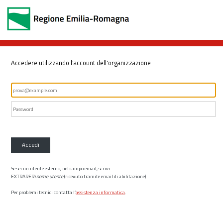
Accedere utilizzando l'account dell'organizzazione
Accedi
Se sei un utente esterno, nel campo email, scrivi
EXTRARER\
nome utente
(ricevuto tramite email di abilitazione)
Per problemi tecnici contatta l’
assistenza informatica
.