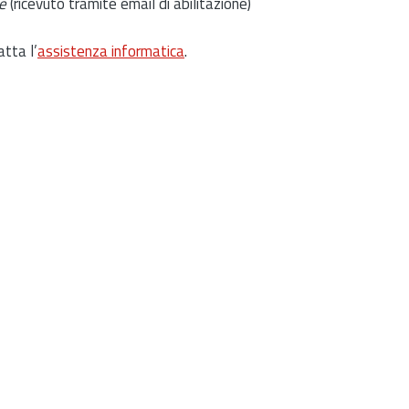
e
(ricevuto tramite email di abilitazione)
atta l’
assistenza informatica
.