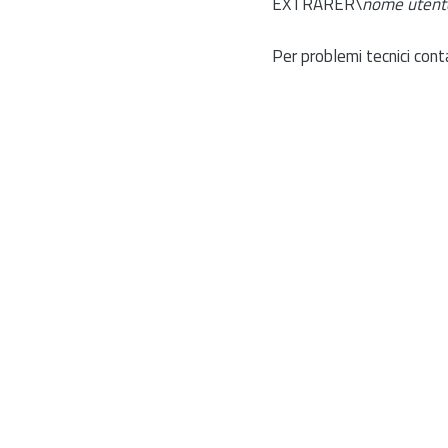
EXTRARER\
nome utent
Per problemi tecnici cont