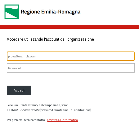
Accedere utilizzando l'account dell'organizzazione
Accedi
Se sei un utente esterno, nel campo email, scrivi
EXTRARER\
nome utente
(ricevuto tramite email di abilitazione)
Per problemi tecnici contatta l’
assistenza informatica
.