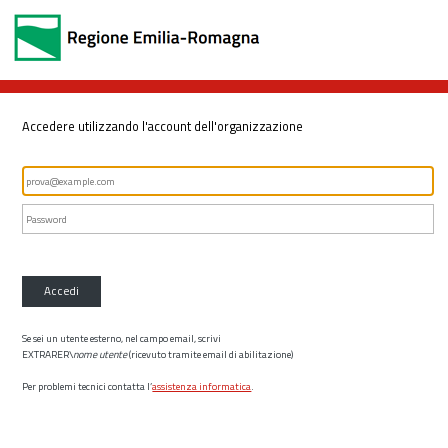
Accedere utilizzando l'account dell'organizzazione
Accedi
Se sei un utente esterno, nel campo email, scrivi
EXTRARER\
nome utente
(ricevuto tramite email di abilitazione)
Per problemi tecnici contatta l’
assistenza informatica
.