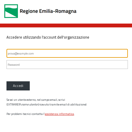
Accedere utilizzando l'account dell'organizzazione
Accedi
Se sei un utente esterno, nel campo email, scrivi
EXTRARER\
nome utente
(ricevuto tramite email di abilitazione)
Per problemi tecnici contatta l’
assistenza informatica
.