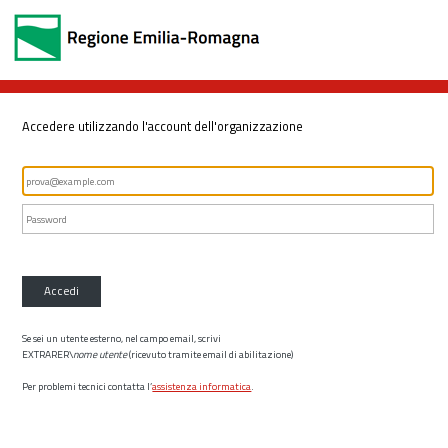
Accedere utilizzando l'account dell'organizzazione
Accedi
Se sei un utente esterno, nel campo email, scrivi
EXTRARER\
nome utente
(ricevuto tramite email di abilitazione)
Per problemi tecnici contatta l’
assistenza informatica
.