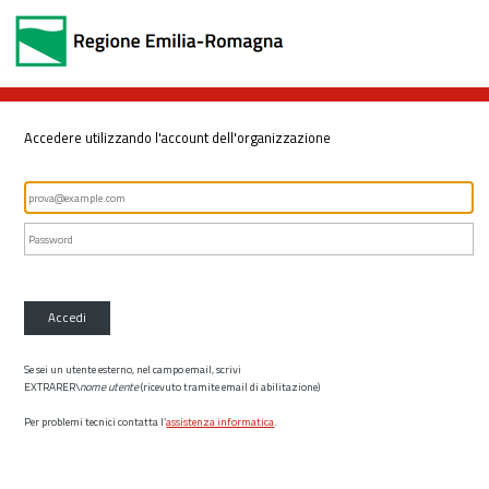
Accedere utilizzando l'account dell'organizzazione
Accedi
Se sei un utente esterno, nel campo email, scrivi
EXTRARER\
nome utente
(ricevuto tramite email di abilitazione)
Per problemi tecnici contatta l’
assistenza informatica
.