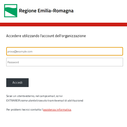
Accedere utilizzando l'account dell'organizzazione
Accedi
Se sei un utente esterno, nel campo email, scrivi
EXTRARER\
nome utente
(ricevuto tramite email di abilitazione)
Per problemi tecnici contatta l’
assistenza informatica
.